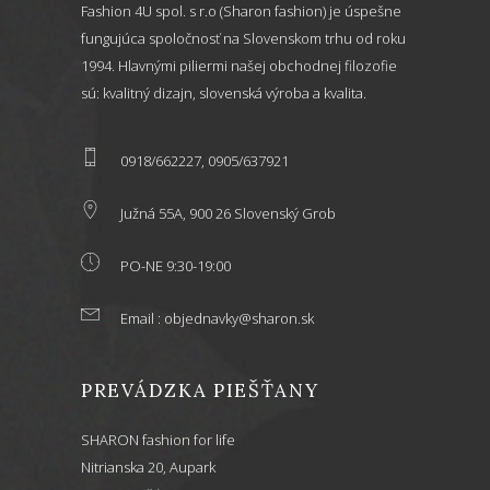
Fashion 4U spol. s r.o (Sharon fashion) je úspešne
fungujúca spoločnosť na Slovenskom trhu od roku
1994. Hlavnými piliermi našej obchodnej filozofie
sú: kvalitný dizajn, slovenská výroba a kvalita.
0918/662227, 0905/637921
Južná 55A, 900 26 Slovenský Grob
PO-NE 9:30-19:00
Email : objednavky@sharon.sk
PREVÁDZKA PIEŠŤANY
SHARON fashion for life
Nitrianska 20, Aupark