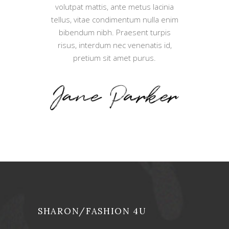
volutpat mattis, ante metus lacinia
tellus, vitae condimentum nulla enim
bibendum nibh. Praesent turpis
risus, interdum nec venenatis id,
pretium sit amet purus.
SHARON/FASHION 4U