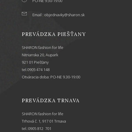
PO-NE 9:30-19:00
Email : objednavky@sharon.sk
PREVÁDZKA PIEŠŤANY
SHARON fashion for life
Nitrianska 20, Aupark
921 01 Piešťany
tel.0905 474 148
Otváracia doba: PO-NE 9.30-19:00
PREVÁDZKA TRNAVA
SHARON fashion for life
Trhová č. 1, 917 01 Trnava
tel.:0905 812 701