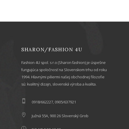
SHARON/FASHION 4U
Fashion 4U spol. s r.o (Sharon fashion) je úspešne
fungujúca spoločnosť na Slovenskom trhu od roku
1994. Hlavnými piliermi našej obchodnej filozofie
sú: kvalitný dizajn, slovenská výroba a kvalita.
0918/662227, 0905/637921
Južná 55A, 900 26 Slovenský Grob