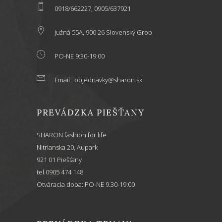
0918/662227, 0905/637921
Južná 55A, 900 26 Slovenský Grob
PO-NE 9:30-19:00
Email : objednavky@sharon.sk
PREVÁDZKA PIEŠŤANY
SHARON fashion for life
Nitrianska 20, Aupark
921 01 Piešťany
tel.0905 474 148
Otváracia doba: PO-NE 9.30-19:00