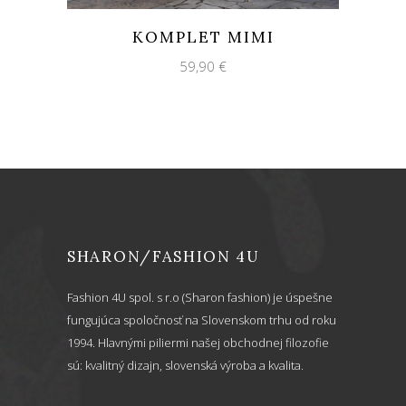
KOMPLET MIMI
59,90
€
SHARON/FASHION 4U
Fashion 4U spol. s r.o (Sharon fashion) je úspešne
fungujúca spoločnosť na Slovenskom trhu od roku
1994. Hlavnými piliermi našej obchodnej filozofie
sú: kvalitný dizajn, slovenská výroba a kvalita.