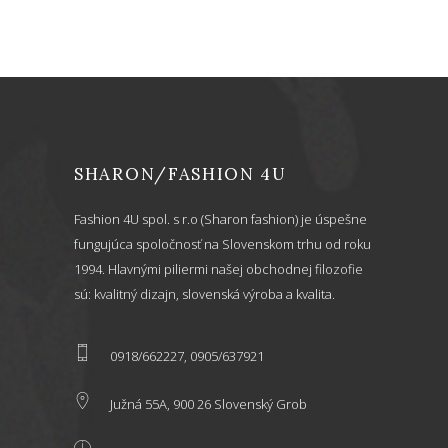
SHARON/FASHION 4U
Fashion 4U spol. s r.o (Sharon fashion) je úspešne
fungujúca spoločnosť na Slovenskom trhu od roku
1994. Hlavnými piliermi našej obchodnej filozofie
sú: kvalitný dizajn, slovenská výroba a kvalita.
0918/662227, 0905/637921
Južná 55A, 900 26 Slovenský Grob