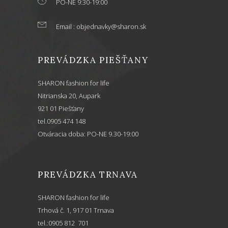
PO-NE 9:30-19:00
Email : objednavky@sharon.sk
PREVÁDZKA PIEŠŤANY
SHARON fashion for life
Nitrianska 20, Aupark
921 01 Piešťany
tel.0905 474 148
Otváracia doba: PO-NE 9.30-19:00
PREVÁDZKA TRNAVA
SHARON fashion for life
Trhová č. 1, 917 01 Trnava
tel.:0905 812 701