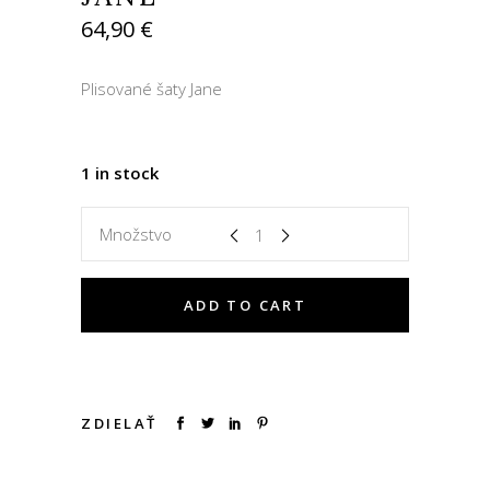
64,90
€
Plisované šaty Jane
1 in stock
Množstvo
ADD TO CART
ZDIELAŤ