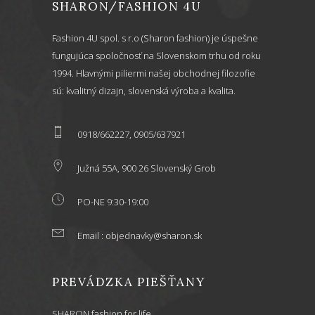
SHARON/FASHION 4U
Fashion 4U spol. s r.o (Sharon fashion) je úspešne
fungujúca spoločnosť na Slovenskom trhu od roku
1994. Hlavnými piliermi našej obchodnej filozofie
sú: kvalitný dizajn, slovenská výroba a kvalita.
0918/662227, 0905/637921
Južná 55A, 900 26 Slovenský Grob
PO-NE 9:30-19:00
Email : objednavky@sharon.sk
PREVÁDZKA PIEŠŤANY
SHARON fashion for life