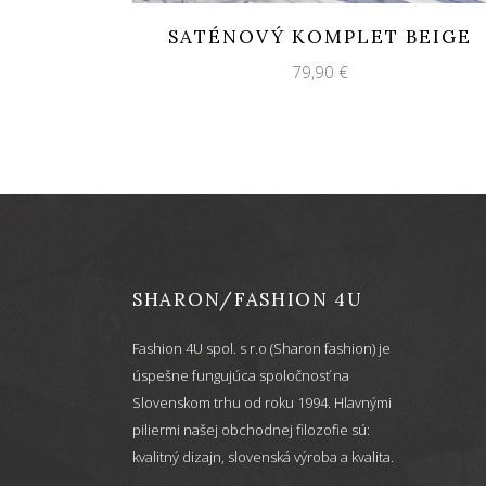
SATÉNOVÝ KOMPLET BEIGE
79,90
€
SHARON/FASHION 4U
Fashion 4U spol. s r.o (Sharon fashion) je
úspešne fungujúca spoločnosť na
Slovenskom trhu od roku 1994. Hlavnými
piliermi našej obchodnej filozofie sú:
kvalitný dizajn, slovenská výroba a kvalita.