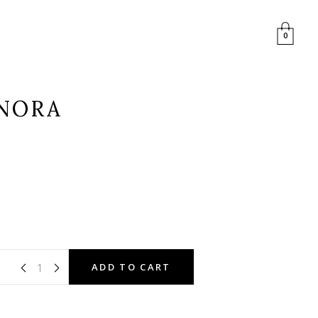
0
 NORA
ADD TO CART