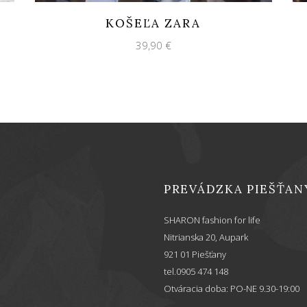
KOŠEĽA ZARA
39,90
€
PREVÁDZKA PIEŠŤAN
SHARON fashion for life
Nitrianska 20, Aupark
921 01 Piešťany
tel.0905 474 148
Otváracia doba: PO-NE 9.30-19:00